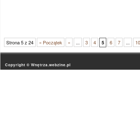
Strona 5 z 24
« Początek
«
...
3
4
5
6
7
...
1
Copyright ©
Wnętrza.webzine.pl