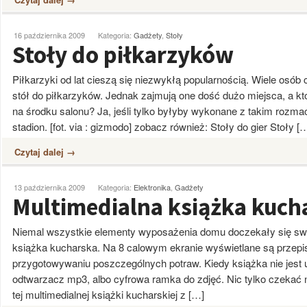
16 października 2009
Kategoria:
Gadżety
,
Stoły
Stoły do piłkarzyków
Piłkarzyki od lat cieszą się niezwykłą popularnością. Wiele osó
stół do piłkarzyków. Jednak zajmują one dość dużo miejsca, a kt
na środku salonu? Ja, jeśli tylko byłyby wykonane z takim rozma
stadion. [fot. via : gizmodo] zobacz również: Stoły do gier Stoły [
Czytaj dalej →
13 października 2009
Kategoria:
Elektronika
,
Gadżety
Multimedialna książka kuch
Niemal wszystkie elementy wyposażenia domu doczekały się swo
książka kucharska. Na 8 calowym ekranie wyświetlane są przepisy
przygotowywaniu poszczególnych potraw. Kiedy książka nie jest
odtwarzacz mp3, albo cyfrowa ramka do zdjęć. Nic tylko czekać na
tej multimedialnej książki kucharskiej z […]