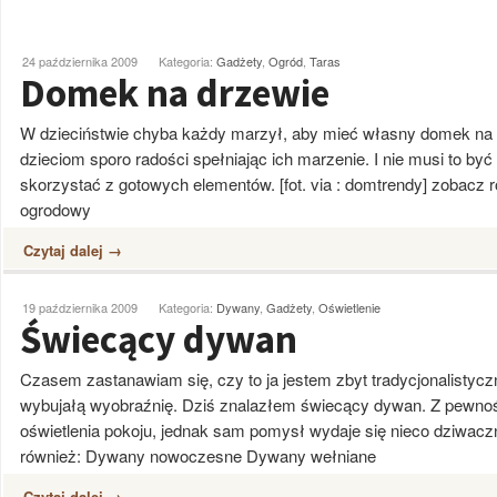
24 października 2009
Kategoria:
Gadżety
,
Ogród
,
Taras
Domek na drzewie
W dzieciństwie chyba każdy marzył, aby mieć własny domek na
dzieciom sporo radości spełniając ich marzenie. I nie musi to by
skorzystać z gotowych elementów. [fot. via : domtrendy] zobac
ogrodowy
Czytaj dalej →
19 października 2009
Kategoria:
Dywany
,
Gadżety
,
Oświetlenie
Świecący dywan
Czasem zastanawiam się, czy to ja jestem zbyt tradycjonalistyczn
wybujałą wyobraźnię. Dziś znalazłem świecący dywan. Z pewnośc
oświetlenia pokoju, jednak sam pomysł wydaje się nieco dziwaczny
również: Dywany nowoczesne Dywany wełniane
Czytaj dalej →