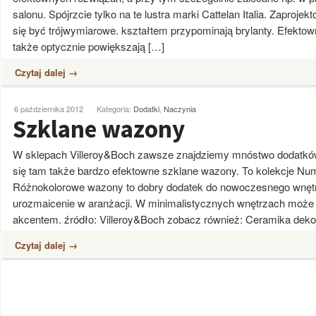
salonu. Spójrzcie tylko na te lustra marki Cattelan Italia. Zaproje
się być trójwymiarowe. kształtem przypominają brylanty. Efektowne
także optycznie powiększają […]
Czytaj dalej →
6 października 2012
Kategoria:
Dodatki
,
Naczynia
Szklane wazony
W sklepach Villeroy&Boch zawsze znajdziemy mnóstwo dodatków
się tam także bardzo efektowne szklane wazony. To kolekcje Num
Różnokolorowe wazony to dobry dodatek do nowoczesnego wnętr
urozmaicenie w aranżacji. W minimalistycznych wnętrzach moż
akcentem. źródło: Villeroy&Boch zobacz również: Ceramika deko
Czytaj dalej →