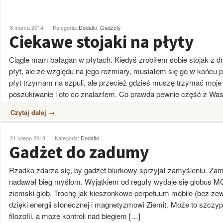
8 marca 2014
Kategoria:
Dodatki
,
Gadżety
Ciekawe stojaki na płyty
Ciągle mam bałagan w płytach. Kiedyś zrobiłem sobie stojak z d
płyt, ale ze względu na jego rozmiary, musiałem się go w końcu
płyt trzymam na szpuli, ale przecież gdzieś muszę trzymać moj
poszukiwanie i oto co znalazłem. Co prawda pewnie część z Was
Czytaj dalej →
21 lutego 2013
Kategoria:
Dodatki
Gadżet do zadumy
Rzadko zdarza się, by gadżet biurkowy sprzyjał zamyśleniu. Zam
nadawał bieg myślom. Wyjątkiem od reguły wydaje się globus M
ziemski glob. Trochę jak kieszonkowe perpetuum mobile (bez zewn
dzięki energii słonecznej i magnetyzmowi Ziemi). Może to szczyp
filozofii, a może kontroli nad biegiem […]