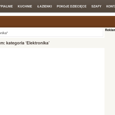
YPIALNIE
KUCHNIE
ŁAZIENKI
POKOJE DZIECIĘCE
SZAFY
KONT
Rekla
onika"
: kategoria ‘Elektronika’