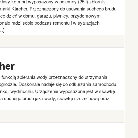
lasy komfort wyposażony w pojemny (25 l) zbiornik
ie marki Kärcher. Przeznaczony do usuwania suchego brudu
 co dzień w domu, garażu, piwnicy, przydomowym
onale radzi sobie podczas remontu i w sytuacjach
[…]
her
z funkcją zbierania wody przeznaczony do utrzymania
 ogrodzie. Doskonale nadaje się do odkurzania samochodu i
funkcji wydmuchu. Urządzenie wyposażone jest w ssawkę
a suchego brudu jak i wody, ssawkę szczelinową oraz