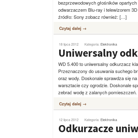
bezprzewodowych głośników opartych n
odwarzaczem Blu-ray i telewizorem 3D 
źródło: Sony zobacz również: […]
Czytaj dalej →
18 lipca 2012
Kategoria:
Elektronika
Uniwersalny odk
WD 5.400 to uniwersalny odkurzacz klas
Przeznaczony do usuwania suchego br
oraz wody. Doskonale sprawdza się na
warsztacie czy ogrodzie. Doskonale s
zebrać wodę z zalanych pomieszczeń.
Czytaj dalej →
12 lipca 2012
Kategoria:
Elektronika
Odkurzacze uniw