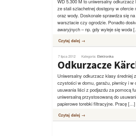
WD 5.300 M to uniwersalny odkurzacz k
ze stali szlachetnej dostępny w oferc
oraz wody. Doskonale sprawdza się na
warsztacie czy ogrodzie. Ponadto dosk
awaryjnych – np. gdy wyleje się woda 
Czytaj dalej →
7 lipca 2012
Kategoria:
Elektronika
Odkurzacze Kärc
Uniwersalny odkurzacz klasy średniej 
czystości w domu, garażu, piwnicy i w
usuwania liści z podjazdu za pomocą 
uniwersalną przystosowaną do usuwani
papierowe torebki filtracyjne. Pracę […]
Czytaj dalej →