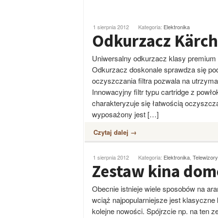
1 sierpnia 2012
Kategoria:
Elektronika
Odkurzacz Kärch
Uniwersalny odkurzacz klasy premium ch
Odkurzacz doskonale sprawdza się pod
oczyszczania filtra pozwala na utrzym
Innowacyjny filtr typu cartridge z powł
charakteryzuje się łatwością oczyszcza
wyposażony jest […]
Czytaj dalej →
1 sierpnia 2012
Kategoria:
Elektronika
,
Telewizory
Zestaw kina do
Obecnie istnieje wiele sposobów na ara
wciąż najpopularniejsze jest klasyczne
kolejne nowości. Spójrzcie np. na ten