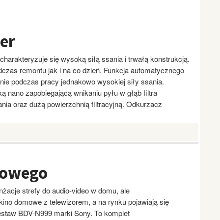
er
arakteryzuje się wysoką siłą ssania i trwałą konstrukcją.
czas remontu jak i na co dzień. Funkcja automatycznego
anie podczas pracy jednakowo wysokiej siły ssania.
oką nano zapobiegającą wnikaniu pyłu w głąb filtra
nia oraz dużą powierzchnią filtracyjną. Odkurzacz
mowego
nżacje strefy do audio-video w domu, ale
 kino domowe z telewizorem, a na rynku pojawiają się
 zestaw BDV-N999 marki Sony. To komplet