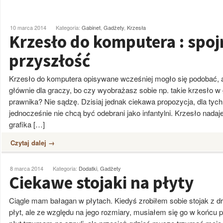
10 marca 2014
Kategoria:
Gabinet
,
Gadżety
,
Krzesła
Krzesło do komputera : spoj
przyszłość
Krzesło do komputera opisywane wcześniej mogło się podobać, 
głównie dla graczy, bo czy wyobrażasz sobie np. takie krzesło w 
prawnika? Nie sądzę. Dzisiaj jednak ciekawa propozycja, dla tych
jednocześnie nie chcą być odebrani jako infantylni. Krzesło nadaj
grafika […]
Czytaj dalej →
8 marca 2014
Kategoria:
Dodatki
,
Gadżety
Ciekawe stojaki na płyty
Ciągle mam bałagan w płytach. Kiedyś zrobiłem sobie stojak z d
płyt, ale ze względu na jego rozmiary, musiałem się go w końcu