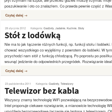
płyt trzymam na szpuli, ale przecież gdzieś muszę trzymać moj
poszukiwanie i oto co znalazłem. Co prawda pewnie część z Was
Czytaj dalej →
28 stycznia 2012
Kategoria:
Gadżety
,
Jadalnie
,
Kuchnie
,
Stoły
Stół z lodówką
Nie ma to jak łączenie różnych funkcji, np. funkcji stołu i lodówki.
chować wszystkiego co wyjęliśmy z powrotem do lodówki. W t
przychodzi nam stół z funkcją chłodzącą. Po poprostu po posiłku
wsunąć jedzienie do odpowiednich przegródek. Rozwiązanie ideal
Czytaj dalej →
23 października 2011
Kategoria:
Gadżety
,
Telewizory
Telewizor bez kabla
Wszyscy znamy technologię WiFi pozwalającą na bezprzewodowe 
Intel proponuje ciekawe rozwiązanie, a mianowicie technologię WiD
umożliwia bezprzewodowe łączenie się laptopa z telewizorem. Ob