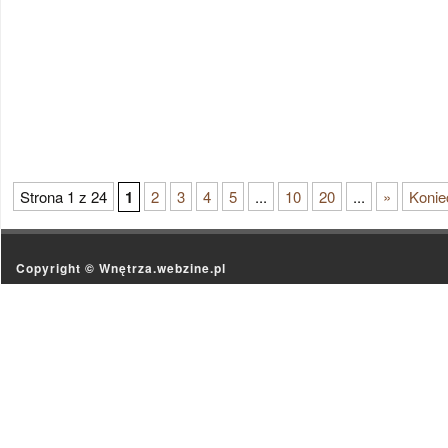
Strona 1 z 24
1
2
3
4
5
...
10
20
...
»
Konie
Copyright ©
Wnętrza.webzine.pl