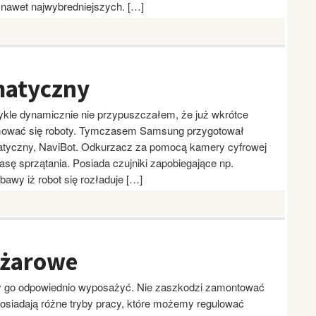
 nawet najwybredniejszych. […]
matyczny
wykle dynamicznie nie przypuszczałem, że już wkrótce
ować się roboty. Tymczasem Samsung przygotował
atyczny, NaviBot. Odkurzacz za pomocą kamery cyfrowej
asę sprzątania. Posiada czujniki zapobiegające np.
awy iż robot się rozładuje […]
ożarowe
 go odpowiednio wyposażyć. Nie zaszkodzi zamontować
posiadają różne tryby pracy, które możemy regulować