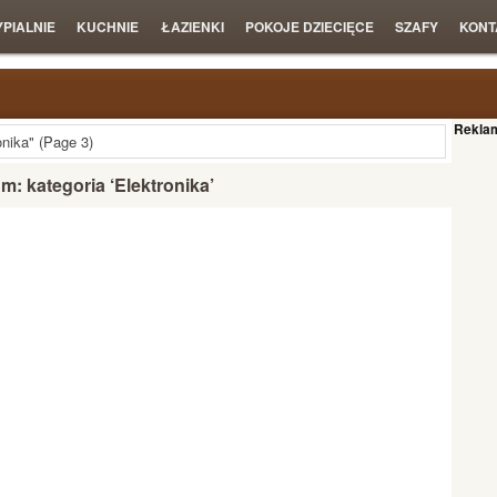
YPIALNIE
KUCHNIE
ŁAZIENKI
POKOJE DZIECIĘCE
SZAFY
KONT
Rekla
onika"
(Page 3)
: kategoria ‘Elektronika’