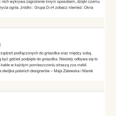
z nich wykrywa zagrożenie innym sposobem, dzięki czemu
ycia ognia. źródło : Grupa D+H zobacz również: Okna
h
rządzeń podłączonych do gniazdka oraz między sobą.
ć gdzieś podpięte do gniazdka. Niestety odbywa się to
e kable w każdym pomieszczeniu straszą zza mebli.
a dwójka polskich designerów – Maja Zalewska i Marek