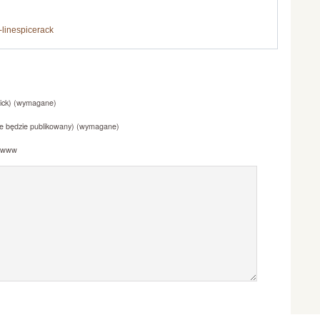
-linespicerack
Nick) (wymagane)
nie będzie publikowany) (wymagane)
a www