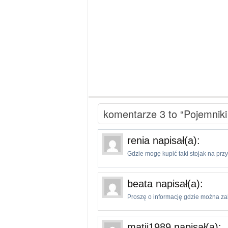
komentarze 3 to “Pojemniki
renia
napisał(a):
Gdzie mogę kupić taki stojak na pr
beata
napisał(a):
Proszę o informację gdzie można zak
matii1989
napisał(a):