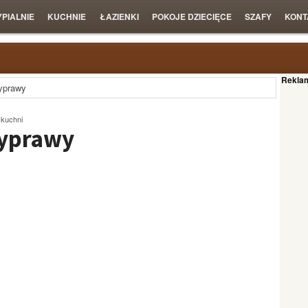
YPIALNIE
KUCHNIE
ŁAZIENKI
POKOJE DZIECIĘCE
SZAFY
KONT
Rekla
zyprawy
kuchni
zyprawy