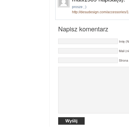
prosze ; )
http://desudesign.com/accessories/1
Napisz komentarz
Imię (
Mail (
Stron