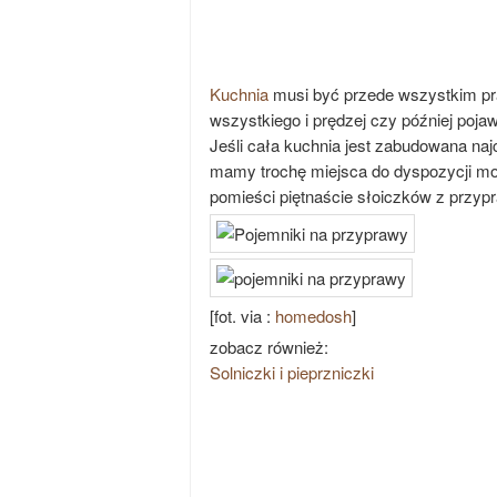
Kuchnia
musi być przede wszystkim pra
wszystkiego i prędzej czy później poja
Jeśli cała kuchnia jest zabudowana najc
mamy trochę miejsca do dyspozycji moż
pomieści piętnaście słoiczków z przypra
[fot. via :
homedosh
]
zobacz również:
Solniczki i pieprzniczki