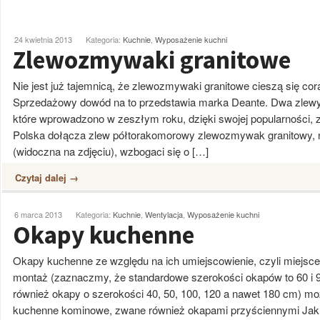
24 kwietnia 2013
Kategoria:
Kuchnie
,
Wyposażenie kuchni
Zlewozmywaki granitowe
Nie jest już tajemnicą, że zlewozmywaki granitowe cieszą się c
Sprzedażowy dowód na to przedstawia marka Deante. Dwa zlewy z 
które wprowadzono w zeszłym roku, dzięki swojej popularności, z
Polska dołącza zlew półtorakomorowy zlewozmywak granitowy, n
(widoczna na zdjęciu), wzbogaci się o […]
Czytaj dalej →
6 marca 2013
Kategoria:
Kuchnie
,
Wentylacja
,
Wyposażenie kuchni
Okapy kuchenne
Okapy kuchenne ze względu na ich umiejscowienie, czyli miejsc
montaż (zaznaczmy, że standardowe szerokości okapów to 60 i
również okapy o szerokości 40, 50, 100, 120 a nawet 180 cm) mo
kuchenne kominowe, zwane również okapami przyściennymi Jak