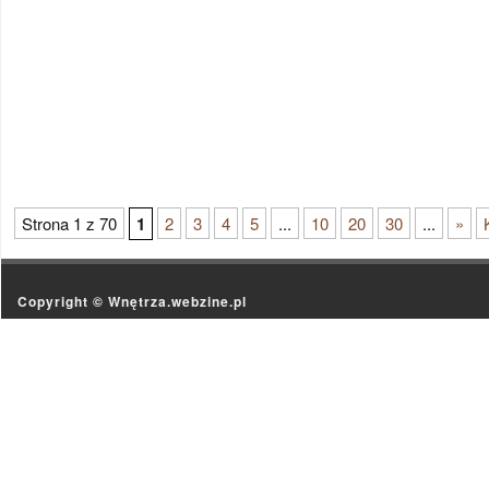
Strona 1 z 70
1
2
3
4
5
...
10
20
30
...
»
Copyright ©
Wnętrza.webzine.pl