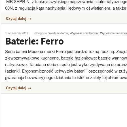
MB-8EPR N, z funkcją szybkiego nagrzewania i automatyczneg
60N, z regulacją kąta nachylenia i ledowym oświetleniem, a także
Czytaj dalej →
8 września 2012
Kategoria:
Woda w domu
,
Wyposażenie kuchni
,
Wyposażenie łazie
Baterie: Ferro
Seria baterii Modena marki Ferro jest bardzo liczną rodziną. Znajd
zlewozmywakowe kuchenne, baterie łazienkowe: baterie wannowe, 
natryskowe. Ta udana seria często jest wykorzystywana do aranż
łazienki. Ergonomiczność uchwytów baterii i oszczędność w zuży
gwarancja bezawaryjnego działania to istotne zalety tej chromowa
Czytaj dalej →