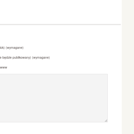
Nick) (wymagane)
nie będzie publikowany) (wymagane)
a www