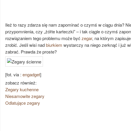
Ileż to razy zdarza się nam zapominać o czymś w ciągu dnia? N
przypomnienia, czy „żółte karteczki” – i tak ciągle o czymś za
rozwiązaniem tego problemu może być
zegar
, na którym zapisuj
zrobić. Jeśli wisi nad
biurkiem
wystarczy na niego zerknąć i już w
zabrać. Prawda że proste?
[fot. via :
engadget
]
zobacz również:
Zegary kuchenne
Niesamowite zegary
Odlatujące zegary