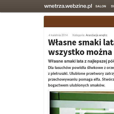
SALON
S
4 kwietnia 2014
Kategoria:
Aranżacja wnętrz
Własne smaki lata
wszystko można 
Własne smaki lata z najlepszej pół
Dla łasuchów
powidła śliwkowe z orz
z pietruszki
. Ulubione przetwory zatr
przechowywaniu pomaga elfa. Stwórz n
bogactwem ulubionych smaków.