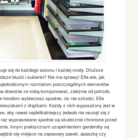
uje się do każdego sezonu i każdej mody. Dłuższe
tsze bluzki i sukienki? Nie ma sprawy! Elfa wie, jak
i ujednoliconym rozmiarom poszczególnych elementów
na dowolnie ze sobą komponować, zależnie od potrzeb,
w trendom wybierzesz spodnie, nic nie szkodzi. Elfa
wieszakami z drążkami. Każdy z nich wyposażony jest w
e, aby nawet najdelikatniejszy jedwab nie osunął się z
e raz wyprasowane spodnie są skutecznie chronione przed
enia. Innym praktycznym uzupełnieniem garderoby są
najdzie się miejsce na zapasowy pasek, apaszkę czy