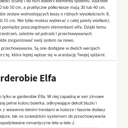
okości ściany i do nich dobierz elementy systemu. Ażurowe
0 lub 50 cm, a praktyczne półko-kosze mają 30 lub 40 cm.
ie zestaw wolnostojących koszy o różnych wysokościach: 8,
ub 55 cm. Nie tylko możesz wybierać z całej palety wielkości,
ci pomiędzy poszczególnymi elementami elfa. Dzięki temu
rzestrzeń, zależnie od potrzeb i przechowywanych
akże zorganizować swój system na nowo.
ard przechowywania. Są one dostępne w dwóch wersjach
rz tę, która lepiej wpisze się w aranżację Twojej spiżarni.
rderobie Elfa
to tylko w garderobie Elfa. W niej zapadną w sen zimowe
ię pełne koloru bolerka, odkrywające dekolt bluzki i
k z wiosenno-letnimi trendami w kolorze i fasonie dodasz
kniejsze, tak ze szwedzkim systemem do przechowywania
espodziewane romantyczne tete-a-tete J.