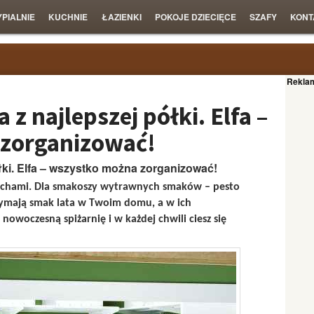
YPIALNIE
KUCHNIE
ŁAZIENKI
POKOJE DZIECIĘCE
SZAFY
KONT
Rekla
 z najlepszej półki. Elfa –
zorganizować!
ki. E
lfa – wszystko można zorganizować!
echami. D
la smakoszy wytrawnych smaków –
pesto
zymają smak lata w Twoim domu, a w ich
owoczesną spiżarnię i w każdej chwili ciesz się