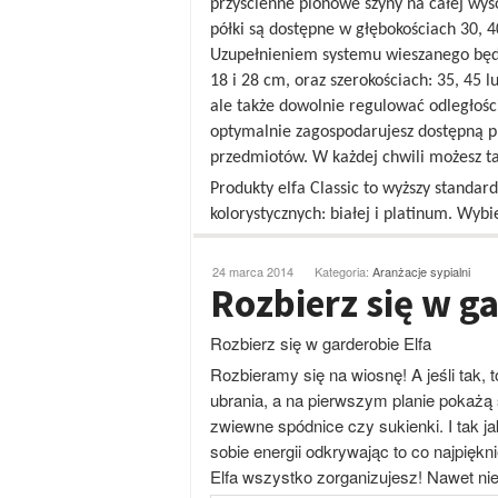
przyścienne pionowe szyny na całej wys
półki są dostępne w głębokościach 30, 4
Uzupełnieniem systemu wieszanego będz
18 i 28 cm, oraz szerokościach: 35, 45 l
ale także dowolnie regulować odległoś
optymalnie zagospodarujesz dostępną p
przedmiotów. W każdej chwili możesz t
Produkty elfa Classic to wyższy stand
kolorystycznych: białej i platinum. Wybie
24 marca 2014
Kategoria:
Aranżacje sypialni
Rozbierz się w ga
Rozbierz się w garderobie Elfa
Rozbieramy się na wiosnę! A jeśli tak, 
ubrania, a na pierwszym planie pokażą s
zwiewne spódnice czy sukienki. I tak ja
sobie energii odkrywając to co najpię
Elfa wszystko zorganizujesz! Nawet ni