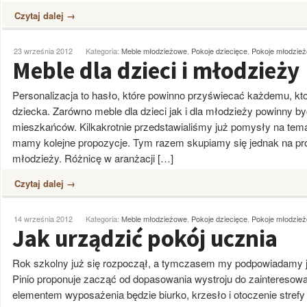
Czytaj dalej →
23 września 2012
Kategoria:
Meble młodzieżowe
,
Pokoje dziecięce
,
Pokoje młodzie
Meble dla dzieci i młodzieży
Personalizacja to hasło, które powinno przyświecać każdemu, kto
dziecka. Zarówno meble dla dzieci jak i dla młodzieży powinny by
mieszkańców. Kilkakrotnie przedstawialiśmy już pomysły na tema
mamy kolejne propozycje. Tym razem skupiamy się jednak na proje
młodzieży. Różnicę w aranżacji […]
Czytaj dalej →
14 września 2012
Kategoria:
Meble młodzieżowe
,
Pokoje dziecięce
,
Pokoje młodzie
Jak urządzić pokój ucznia
Rok szkolny już się rozpoczął, a tymczasem my podpowiadamy j
Pinio proponuje zacząć od dopasowania wystroju do zainteresow
elementem wyposażenia będzie biurko, krzesło i otoczenie strefy 