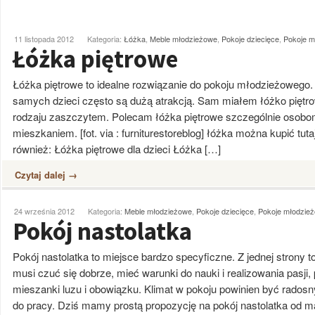
11 listopada 2012
Kategoria:
Łóżka
,
Meble młodzieżowe
,
Pokoje dziecięce
,
Pokoje m
Łóżka piętrowe
Łóżka piętrowe to idealne rozwiązanie do pokoju młodzieżowego. 
samych dzieci często są dużą atrakcją. Sam miałem łóżko piętro
rodzaju zaszczytem. Polecam łóżka piętrowe szczególnie oso
mieszkaniem. [fot. via : furniturestoreblog] łóżka można kupić tu
również: Łóżka piętrowe dla dzieci Łóżka […]
Czytaj dalej →
24 września 2012
Kategoria:
Meble młodzieżowe
,
Pokoje dziecięce
,
Pokoje młodzie
Pokój nastolatka
Pokój nastolatka to miejsce bardzo specyficzne. Z jednej strony
musi czuć się dobrze, mieć warunki do nauki i realizowania pasji,
mieszanki luzu i obowiązku. Klimat w pokoju powinien być radosny
do pracy. Dziś mamy prostą propozycję na pokój nastolatka od ma