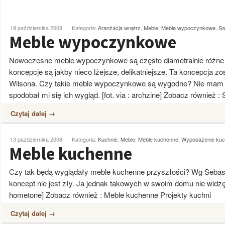
19 października 2008
Kategoria:
Aranżacja wnętrz
,
Meble
,
Meble wypoczynkowe
,
Sa
Meble wypoczynkowe
Nowoczesne meble wypoczynkowe są często diametralnie różne
koncepcje są jakby nieco lżejsze, delikatniejsze. Ta koncepcja z
Wilsona. Czy takie meble wypoczynkowe są wygodne? Nie mam p
spodobał mi się ich wygląd. [fot. via : archzine] Zobacz również
Czytaj dalej →
13 października 2008
Kategoria:
Kuchnie
,
Meble
,
Meble kuchenne
,
Wyposażenie kuc
Meble kuchenne
Czy tak będą wyglądały meble kuchenne przyszłości? Wg Sebasti
koncept nie jest zły. Ja jednak takowych w swoim domu nie widzę.
hometone] Zobacz również : Meble kuchenne Projekty kuchni
Czytaj dalej →