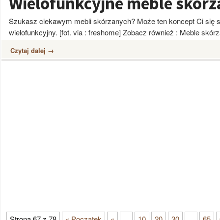
Wielofunkcyjne meble skórz
Szukasz ciekawym mebli skórzanych? Może ten koncept Ci się 
wielofunkcyjny. [fot. via : freshome] Zobacz również : Meble skór
Czytaj dalej →
Strona 67 z 78
« Początek
«
...
10
20
30
...
65