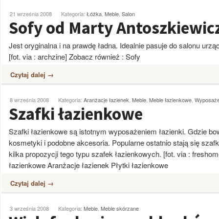
21 września 2008
Kategoria:
Łóżka
,
Meble
,
Salon
Sofy od Marty Antoszkiewic
Jest oryginalna i na prawdę ładna. Idealnie pasuje do salonu ur
[fot. via : archzine] Zobacz również : Sofy
Czytaj dalej →
8 września 2008
Kategoria:
Aranżacje łazienek
,
Meble
,
Meble łazienkowe
,
Wyposażen
Szafki łazienkowe
Szafki łazienkowe są istotnym wyposażeniem łazienki. Gdzie bo
kosmetyki i podobne akcesoria. Popularne ostatnio stają się szaf
kilka propozycji tego typu szafek łazienkowych. [fot. via : fresh
łazienkowe Aranżacje łazienek Płytki łazienkowe
Czytaj dalej →
3 września 2008
Kategoria:
Meble
,
Meble skórzane