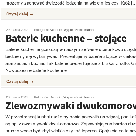
możemy zachować świeżość jedzenia na wiele miesięcy. Któż […
Czytaj dalej →
29 marca 2012
Kategoria:
Kuchnie
,
Wyposażenie kuchni
Baterie kuchenne – stojące
Baterie kuchenne goszczą w naszym serwisie stosunkowo często 
będziemy się wyłamywać. Prezentujemy baterie stojące w ciek
aranżacjach kuchni. Tak baterie prezentuje się z bliska. źródło:
Nowoczesne baterie kuchenne
Czytaj dalej →
28 marca 2012
Kategoria:
Kuchnie
,
Wyposażenie kuchni
Zlewozmywaki dwukomoro
W przestronnej kuchni możemy sobie pozwolić na więcej, pod 
są np. zlewozmywaki dwukomorowe. Zapewniają one bardzo duży 
musza wcale być zbyt wielkie czy też toporne. Spójrzcie na te n