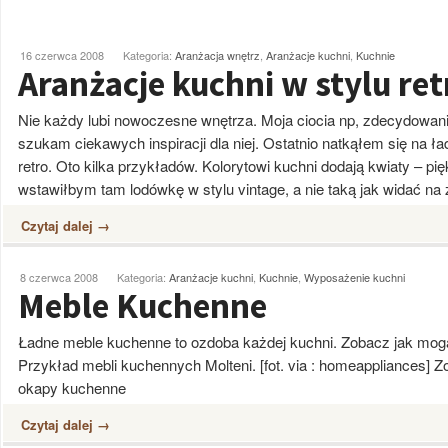
16 czerwca 2008
Kategoria:
Aranżacja wnętrz
,
Aranżacje kuchni
,
Kuchnie
Aranżacje kuchni w stylu ret
Nie każdy lubi nowoczesne wnętrza. Moja ciocia np, zdecydowanie 
szukam ciekawych inspiracji dla niej. Ostatnio natkąłem się na ła
retro. Oto kilka przykładów. Kolorytowi kuchni dodają kwiaty – pi
wstawiłbym tam lodówkę w stylu vintage, a nie taką jak widać na
Czytaj dalej →
8 czerwca 2008
Kategoria:
Aranżacje kuchni
,
Kuchnie
,
Wyposażenie kuchni
Meble Kuchenne
Ładne meble kuchenne to ozdoba każdej kuchni. Zobacz jak mog
Przykład mebli kuchennych Molteni. [fot. via : homeappliances] Z
okapy kuchenne
Czytaj dalej →