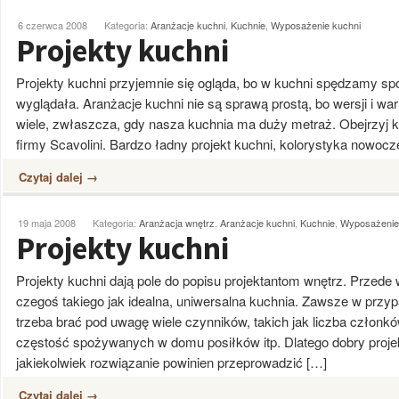
6 czerwca 2008
Kategoria:
Aranżacje kuchni
,
Kuchnie
,
Wyposażenie kuchni
Projekty kuchni
Projekty kuchni przyjemnie się ogląda, bo w kuchni spędzamy sp
wyglądała. Aranżacje kuchni nie są sprawą prostą, bo wersji i 
wiele, zwłaszcza, gdy nasza kuchnia ma duży metraż. Obejrzyj k
firmy Scavolini. Bardzo ładny projekt kuchni, kolorystyka nowocz
Czytaj dalej →
19 maja 2008
Kategoria:
Aranżacja wnętrz
,
Aranżacje kuchni
,
Kuchnie
,
Wyposażenie
Projekty kuchni
Projekty kuchni dają pole do popisu projektantom wnętrz. Przede
czegoś takiego jak idealna, uniwersalna kuchnia. Zawsze w przyp
trzeba brać pod uwagę wiele czynników, takich jak liczba członkó
częstość spożywanych w domu posiłków itp. Dlatego dobry proje
jakiekolwiek rozwiązanie powinien przeprowadzić […]
Czytaj dalej →