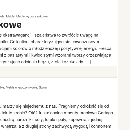
ele
,
Meble
,
Meble wypoczynkowe
kowe
nę ekstrawagancji i szaleństwa to zwróćcie uwagę na
fer Collection, charakteryzujące się nowoczesnym
ami kolorów o młodzieńczej i pozytywnej energii. Fresca
ni z pasiastymi i kwiecistymi wzorami tworzy orzeźwiająca
łyskujące odcienie brązu, złota i czekolady […]
ble
,
Meble wypoczynkowe
,
Salon
u marzy się niejednemu z nas. Pragniemy odróżnić się od
 Jak to zrobić? Otóż funkcjonalne moduły meblowe Cartago
hodzą narożniki, sofy, fotele i pufy, zapewnią z jednej
ę wnętrza, a z drugiej strony zachwycą wygodą i komfortem.