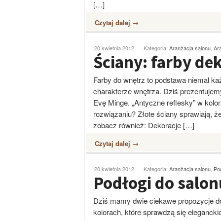
[…]
Czytaj dalej →
20 kwietnia 2012
Kategoria:
Aranżacja salonu
,
Ar
Ściany: farby de
Farby do wnętrz to podstawa niemal każ
charakterze wnętrza. Dziś prezentujem
Evę Minge. „Antyczne reflesky” w kolor
rozwiązaniu? Złote ściany sprawiają, ż
zobacz również: Dekoracje […]
Czytaj dalej →
20 kwietnia 2012
Kategoria:
Aranżacja salonu
,
Po
Podłogi do salon
Dziś mamy dwie ciekawe propozycje d
kolorach, które sprawdzą się elegancki