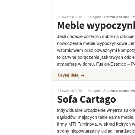
22 kwietnia 2012
Kategoria:
Aranżacja salonu
,
Fot
Meble wypoczyn
Jeśli chcecie pozwolić sobie na odrobi
nowoczesne meble wypoczynkowe Jenni
wzornictwem oraz odważnymi kompozycj
to barwne połączenie jaskrawych odcie
atmosferę w domu. Fusion/Estetico – Po
Czytaj dalej →
21 kwietnia 2012
Kategoria:
Aranżacja salonu
,
Me
Sofa Cartago
Indywidualne urządzenie wnętrza salon
sąsiadów, mających takie same meble.
firmy MTI Furninova, w skład których wc
strony niepowtarzalny układ i aranżacj