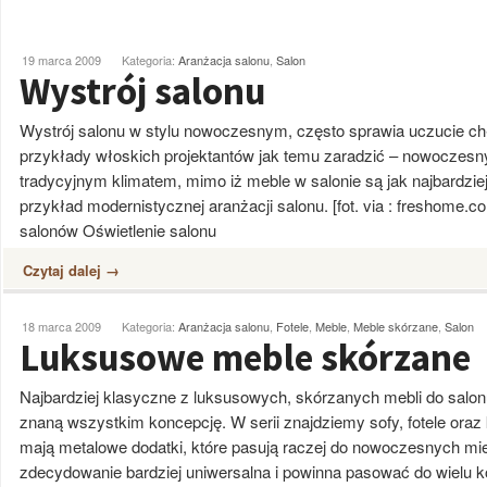
19 marca 2009
Kategoria:
Aranżacja salonu
,
Salon
Wystrój salonu
Wystrój salonu w stylu nowoczesnym, często sprawia uczucie chł
przykłady włoskich projektantów jak temu zaradzić – nowoczesny 
tradycyjnym klimatem, mimo iż meble w salonie są jak najbardz
przykład modernistycznej aranżacji salonu. [fot. via : freshome.c
salonów Oświetlenie salonu
Czytaj dalej →
18 marca 2009
Kategoria:
Aranżacja salonu
,
Fotele
,
Meble
,
Meble skórzane
,
Salon
Luksusowe meble skórzane
Najbardziej klasyczne z luksusowych, skórzanych mebli do salon
znaną wszystkim koncepcję. W serii znajdziemy sofy, fotele oraz k
mają metalowe dodatki, które pasują raczej do nowoczesnych mie
zdecydowanie bardziej uniwersalna i powinna pasować do wielu konc