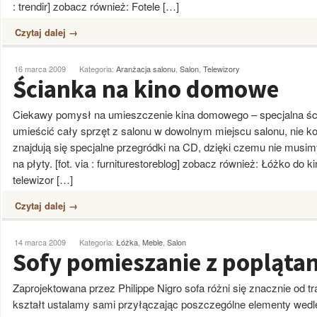
: trendir] zobacz również: Fotele […]
Czytaj dalej →
16 marca 2009
Kategoria:
Aranżacja salonu
,
Salon
,
Telewizory
Ścianka na kino domowe
Ciekawy pomysł na umieszczenie kina domowego – specjalna ści
umieścić cały sprzęt z salonu w dowolnym miejscu salonu, nie ko
znajdują się specjalne przegródki na CD, dzięki czemu nie mus
na płyty. [fot. via : furniturestoreblog] zobacz również: Łóżko do
telewizor […]
Czytaj dalej →
14 marca 2009
Kategoria:
Łóżka
,
Meble
,
Salon
Sofy pomieszanie z popląta
Zaprojektowana przez Philippe Nigro sofa różni się znacznie od tr
kształt ustalamy sami przyłączając poszczególne elementy wed