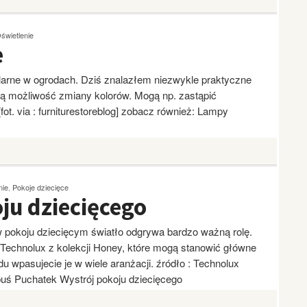
świetlenie
e
larne w ogrodach. Dziś znalazłem niezwykle praktyczne
ją możliwość zmiany kolorów. Mogą np. zastąpić
ot. via : furniturestoreblog] zobacz również: Lampy
nie
,
Pokoje dziecięce
ju dziecięcego
pokoju dziecięcym światło odgrywa bardzo ważną rolę.
 Technolux z kolekcji Honey, które mogą stanowić główne
du wpasujecie je w wiele aranżacji. źródło : Technolux
buś Puchatek Wystrój pokoju dziecięcego