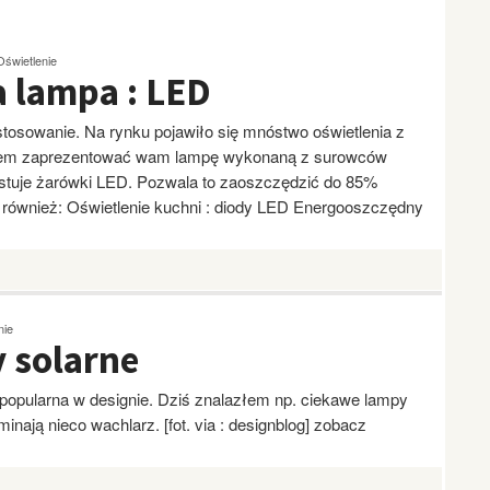
Oświetlenie
 lampa : LED
osowanie. Na rynku pojawiło się mnóstwo oświetlenia z
ałem zaprezentować wam lampę wykonaną z surowców
ystuje żarówki LED. Pozwala to zaoszczędzić do 85%
bacz również: Oświetlenie kuchni : diody LED Energooszczędny
nie
 solarne
 popularna w designie. Dziś znalazłem np. ciekawe lampy
inają nieco wachlarz. [fot. via : designblog] zobacz