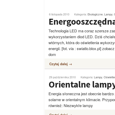
6 listopada 2010
Kategoria:
Ekologiczne
,
Lampy
,
Energooszczędna
Technologia LED ma coraz szersze zast
wykorzystaniem diod LED. Dziś chci
wtórnych, która do oświetlenia wykorz
energii. [fot. via : swiatlo.blox.pl] zo
dom
Czytaj dalej →
29 października 2010
Kategoria:
Lampy
,
Oświetle
Orientalne lampy
Energia słoneczna jest obecnie bardzo
solarne w orientalnym klimacie. Przypom
również: Niezwykłe lampy
Czytaj dalej →