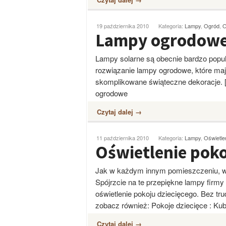
19 października 2010
Kategoria:
Lampy
,
Ogród
,
O
Lampy ogrodow
Lampy solarne są obecnie bardzo popu
rozwiązanie lampy ogrodowe, które ma
skomplikowane świąteczne dekoracje. [f
ogrodowe
Czytaj dalej →
11 października 2010
Kategoria:
Lampy
,
Oświetle
Oświetlenie poko
Jak w każdym innym pomieszczeniu, w 
Spójrzcie na te przepiękne lampy firmy
oświetlenie pokoju dziecięcego. Bez tru
zobacz również: Pokoje dziecięce : Ku
Czytaj dalej →